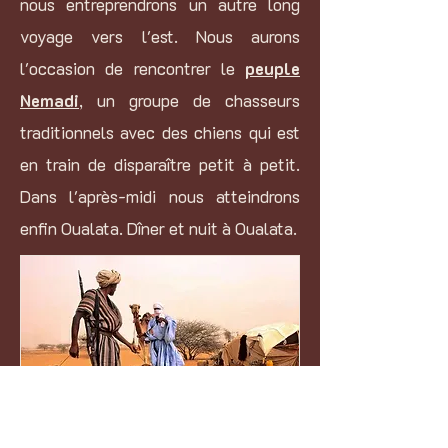
nous entreprendrons un autre long
voyage vers l'est. Nous aurons
l'occasion de rencontrer le
peuple
Nemadi
, un groupe de chasseurs
traditionnels avec des chiens qui est
en train de disparaître petit à petit.
Dans l'après-midi nous atteindrons
enfin Oualata. Dîner et nuit à Oualata.