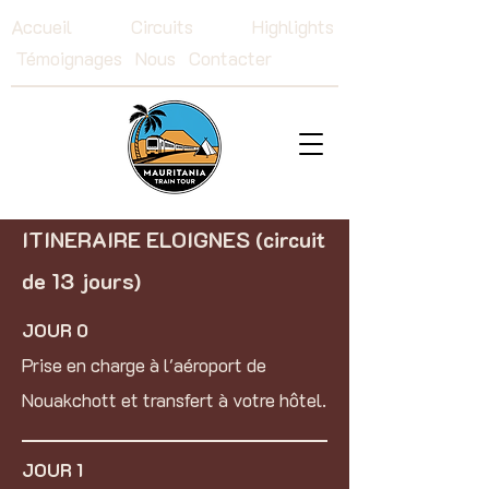
Accueil
Circuits
Highlights
T
émoignages
Nous
Contacter
ITINERAIRE ELOIGNES (circuit
de 13 jours)
JOUR 0
Prise en charge à l'aéroport de
Nouakchott et transfert à votre hôtel.
JOUR 1