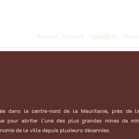
Accueil
Circuits
Highlights
T
émoi
uée dans le centre-nord de la Mauritanie, près de l
nue pour abriter l’une des plus grandes mines de mi
nomie de la ville depuis plusieurs décennies.