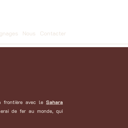
gnages
Nous
Contacter
a frontière avec le
Sahara
nerai de fer au monde, qui