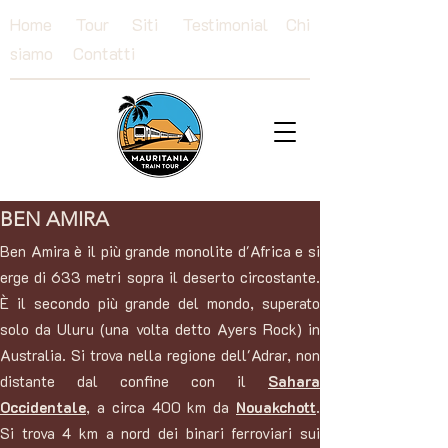
Home
Tour
Siti
Testimonial
Chi
siamo
Contatti
BEN AMIRA
Ben Amira è il più grande monolite d'Africa e si
erge di 633 metri sopra il deserto circostante.
È il secondo più grande del mondo, superato
solo da Uluru (una volta detto Ayers Rock) in
Australia. Si trova nella regione dell'Adrar, non
distante dal confine con il
Sahara
Occidentale
, a circa 400 km da
Nouakchott
.
Si trova 4 km a nord dei binari ferroviari sui